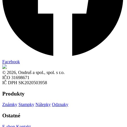
Facebook
© 2026, Ondruš a spol., spol. s r.o.
IČO 31698671
IČ DPH SK2020503958
Produkty
Známky
Stampky
Nálepky
Odznaky
Ostatné
E-shop
Kontakt