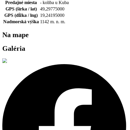
Predajné miesta
- koliba u Kuba
GPS (šírka / lat)
49,29775000
GPS (dĺžka / lng)
19,24195000
Nadmorská výška
1142
m. n. m.
Na mape
Galéria