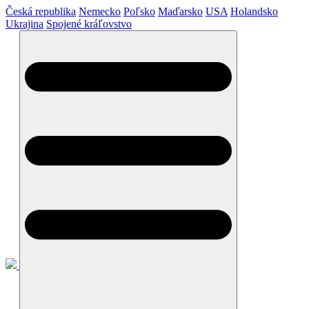
Česká republika
Nemecko
Poľsko
Maďarsko
USA
Holandsko
Ukrajina
Spojené kráľovstvo