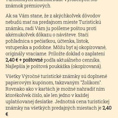
známok prémiových.
Ak sa Vám stane, že z akýchkoľvek dôvodov
nebudú mať na predajnom mieste Turistickú
známku, radi Vám ju pošleme poštou proti
akémukoľvek dôkazu o návšteve. Stačí
pohľadnica s pečiatkou, účtenka, lístok,
vstupenka a podobne. Môžu byť aj okopírované,
originály vraciame. Priložte doklad o zaplatení
2,40 € + poštovné
podľa aktuálneho cenníka.
Najlepšia je poštová poukážka (okopírovaná).
Všetky Výročné turistické známky sú doplnené
papierovým kupónom, takzvaným "Žolíkom".
Rovnako ako v kartách je možné nahradiť ním
ktorékoľvek číslo, ale len jedno v každej
uplatňovanej desiatke. Jednotná cena turistickej
známky na všetkých predajných miestach je
2,40
€
.