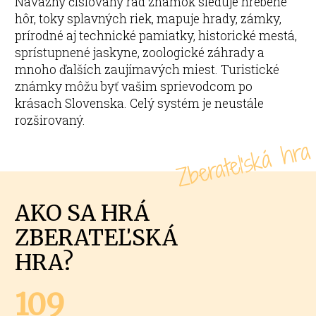
Náväzný číslovaný rad známok sleduje hrebene
hôr, toky splavných riek, mapuje hrady, zámky,
prírodné aj technické pamiatky, historické mestá,
sprístupnené jaskyne, zoologické záhrady a
mnoho ďalších zaujímavých miest. Turistické
známky môžu byť vašim sprievodcom po
krásach Slovenska. Celý systém je neustále
rozširovaný.
Zberateľská hra
AKO SA HRÁ
ZBERATEĽSKÁ
HRA?
109