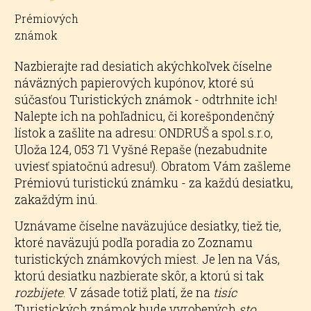
Prémiových
známok
Nazbierajte rad desiatich akýchkoľvek číselne
náväzných papierových kupónov, ktoré sú
súčasťou Turistických známok - odtrhnite ich!
Nalepte ich na pohľadnicu, či korešpondenčný
lístok a zašlite na adresu: ONDRUŠ a spol.s.r.o,
Uloža 124, 053 71 Vyšné Repaše (nezabudnite
uviesť spiatočnú adresu!). Obratom Vám zašleme
Prémiovú turistickú známku - za každú desiatku,
zakaždým inú.
Uznávame číselne naväzujúce desiatky, tiež tie,
ktoré naväzujú podľa poradia zo Zoznamu
turistických známkových miest. Je len na Vás,
ktorú desiatku nazbierate skôr, a ktorú si tak
rozbijete
. V zásade totiž platí, že na
tisíc
Turistických známok bude vyrobených
sto