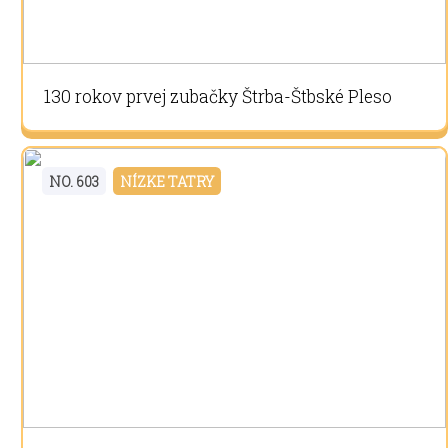
130 rokov prvej zubačky Štrba-Štbské Pleso
NO. 603
NÍZKE TATRY