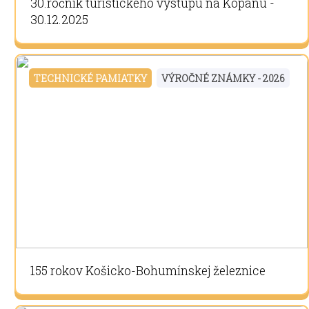
30.ročník turistického výstupu na Kopanú -
30.12.2025
TECHNICKÉ PAMIATKY
VÝROČNÉ ZNÁMKY - 2026
155 rokov Košicko-Bohumínskej železnice