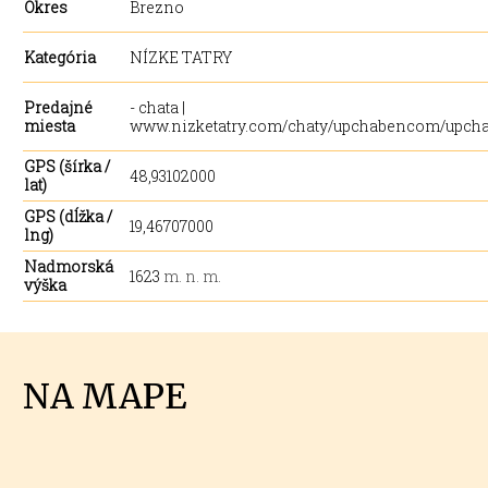
Okres
Brezno
Kategória
NÍZKE TATRY
Predajné
- chata |
miesta
www.nizketatry.com/chaty/upchabencom/upch
GPS (šírka /
48,93102000
lat)
GPS (dĺžka /
19,46707000
lng)
Nadmorská
1623
m. n. m.
výška
NA MAPE