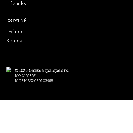
Odznaky
OSTATNÉ
E-shop
Kontakt
© 2026, Ondruš a spol., spol. s r.o.
IČO 31698671
IČ DPH SK2020503958