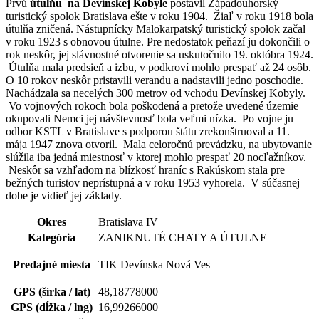
Prvú
útulňu na Devínskej Kobyle
postavil Západouhorský
turistický spolok Bratislava ešte v roku 1904. Žiaľ v roku 1918 bola
útulňa zničená. Nástupnícky Malokarpatský turistický spolok začal
v roku 1923 s obnovou útulne. Pre nedostatok peňazí ju dokončili o
rok neskôr, jej slávnostné otvorenie sa uskutočnilo 19. októbra 1924.
Útulňa mala predsieň a izbu, v podkroví mohlo prespať až 24 osôb.
O 10 rokov neskôr pristavili verandu a nadstavili jedno poschodie.
Nachádzala sa necelých 300 metrov od vchodu Devínskej Kobyly.
Vo vojnových rokoch bola poškodená a pretože uvedené územie
okupovali Nemci jej návštevnosť bola veľmi nízka. Po vojne ju
odbor KSTL v Bratislave s podporou štátu zrekonštruoval a 11.
mája 1947 znova otvoril. Mala celoročnú prevádzku, na ubytovanie
slúžila iba jedná miestnosť v ktorej mohlo prespať 20 nocľažníkov.
Neskôr sa vzhľadom na blízkosť hraníc s Rakúskom stala pre
bežných turistov neprístupná a v roku 1953 vyhorela. V súčasnej
dobe je vidieť jej základy.
Okres
Bratislava IV
Kategória
ZANIKNUTÉ CHATY A ÚTULNE
Predajné miesta
TIK Devínska Nová Ves
GPS (šírka / lat)
48,18778000
GPS (dĺžka / lng)
16,99266000