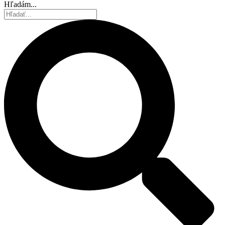
Hľadám...