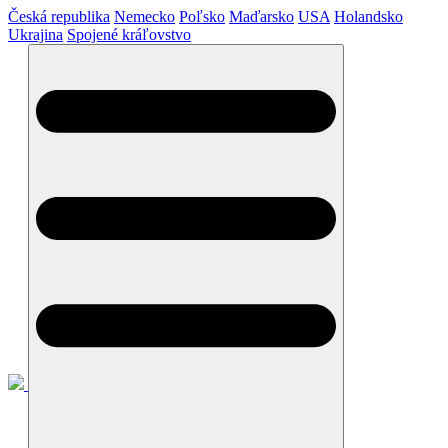
Česká republika
Nemecko
Poľsko
Maďarsko
USA
Holandsko
Ukrajina
Spojené kráľovstvo