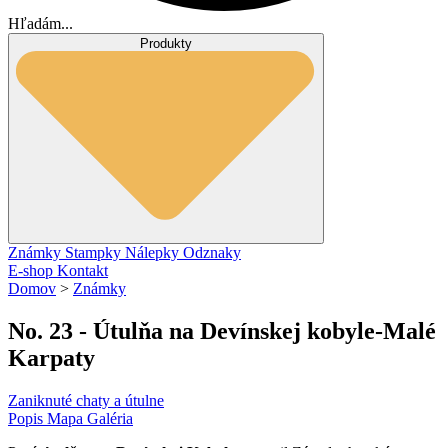
Hľadám...
Produkty
Známky
Stampky
Nálepky
Odznaky
E-shop
Kontakt
Domov
>
Známky
No. 23 - Útulňa na Devínskej kobyle-Malé
Karpaty
Zaniknuté chaty a útulne
Popis
Mapa
Galéria