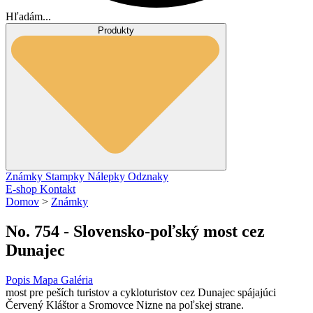
Hľadám...
Produkty
Známky
Stampky
Nálepky
Odznaky
E-shop
Kontakt
Domov
>
Známky
No. 754 - Slovensko-poľský most cez
Dunajec
Popis
Mapa
Galéria
most pre peších turistov a cykloturistov cez Dunajec spájajúci
Červený Kláštor a Sromovce Nizne na poľskej strane.