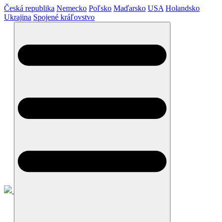
Česká republika
Nemecko
Poľsko
Maďarsko
USA
Holandsko
Ukrajina
Spojené kráľovstvo