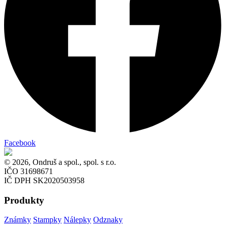
Facebook
© 2026, Ondruš a spol., spol. s r.o.
IČO 31698671
IČ DPH SK2020503958
Produkty
Známky
Stampky
Nálepky
Odznaky