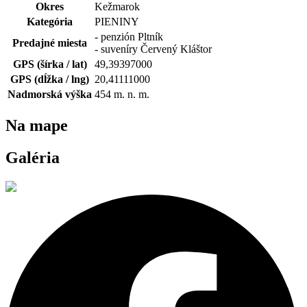
Okres
Kežmarok
Kategória
PIENINY
- penzión Pltník
Predajné miesta
- suveníry Červený Kláštor
GPS (šírka / lat)
49,39397000
GPS (dĺžka / lng)
20,41111000
Nadmorská výška
454
m. n. m.
Na mape
Galéria