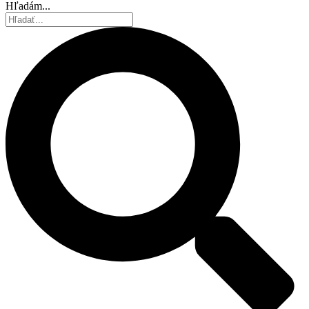
Hľadám...