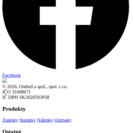
Facebook
© 2026, Ondruš a spol., spol. s r.o.
IČO 31698671
IČ DPH SK2020503958
Produkty
Známky
Stampky
Nálepky
Odznaky
Ostatné