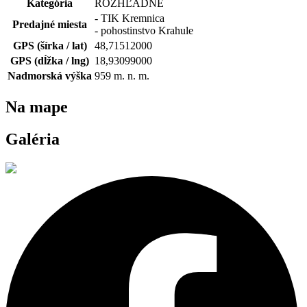
Kategória
ROZHĽADNE
- TIK Kremnica
Predajné miesta
- pohostinstvo Krahule
GPS (šírka / lat)
48,71512000
GPS (dĺžka / lng)
18,93099000
Nadmorská výška
959
m. n. m.
Na mape
Galéria