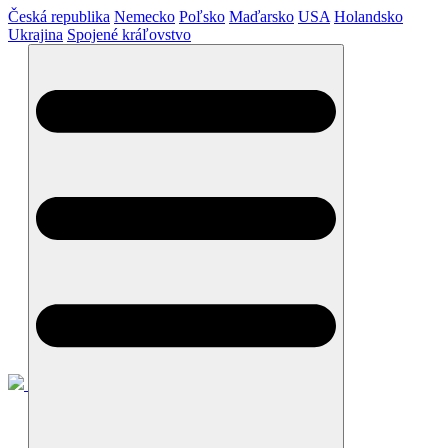
Česká republika
Nemecko
Poľsko
Maďarsko
USA
Holandsko
Ukrajina
Spojené kráľovstvo