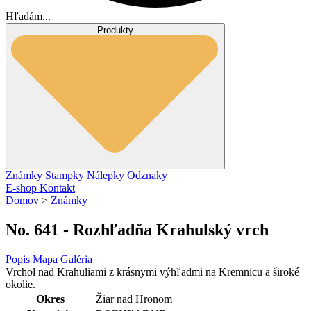
Hľadám...
Produkty
Známky
Stampky
Nálepky
Odznaky
E-shop
Kontakt
Domov
>
Známky
No. 641 - Rozhľadňa Krahulský vrch
Popis
Mapa
Galéria
Vrchol nad Krahuliami z krásnymi výhľadmi na Kremnicu a široké
okolie.
Okres
Žiar nad Hronom