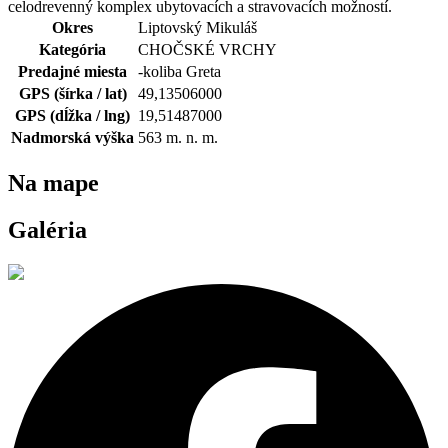
celodrevenný komplex ubytovacích a stravovacích možností.
Okres
Liptovský Mikuláš
Kategória
CHOČSKÉ VRCHY
Predajné miesta
-koliba Greta
GPS (šírka / lat)
49,13506000
GPS (dĺžka / lng)
19,51487000
Nadmorská výška
563
m. n. m.
Na mape
Galéria