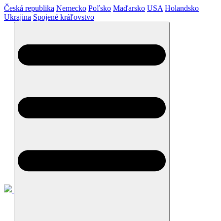
Česká republika
Nemecko
Poľsko
Maďarsko
USA
Holandsko
Ukrajina
Spojené kráľovstvo