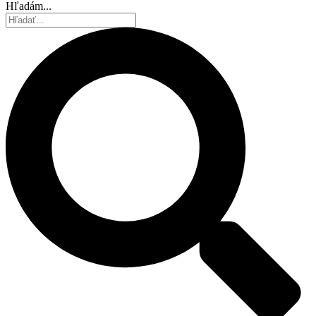
Hľadám...