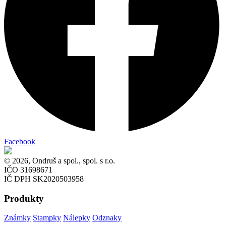
Facebook
© 2026, Ondruš a spol., spol. s r.o.
IČO 31698671
IČ DPH SK2020503958
Produkty
Známky
Stampky
Nálepky
Odznaky