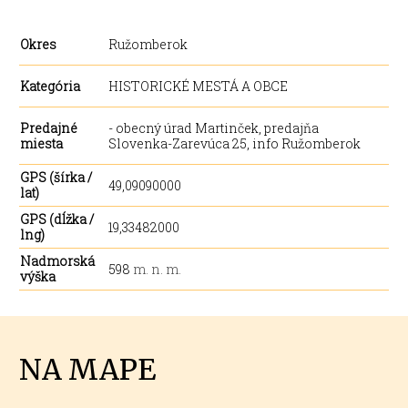
Okres
Ružomberok
Kategória
HISTORICKÉ MESTÁ A OBCE
Predajné
- obecný úrad Martinček, predajňa
miesta
Slovenka-Zarevúca 25, info Ružomberok
GPS (šírka /
49,09090000
lat)
GPS (dĺžka /
19,33482000
lng)
Nadmorská
598
m. n. m.
výška
NA MAPE