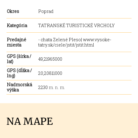
Okres
Poprad
Kategória
TATRANSKÉ TURISTICKÉ VRCHOLY
Predajné
- chata Zelené Pleso| www.vysoke-
miesta
tatry.sk/ciele/jstit/jstit.html
GPS (šírka /
49,21965000
lat)
GPS (dĺžka /
20,20811000
lng)
Nadmorská
2230
m. n. m.
výška
NA MAPE