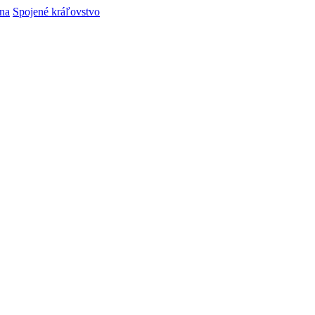
ina
Spojené kráľovstvo