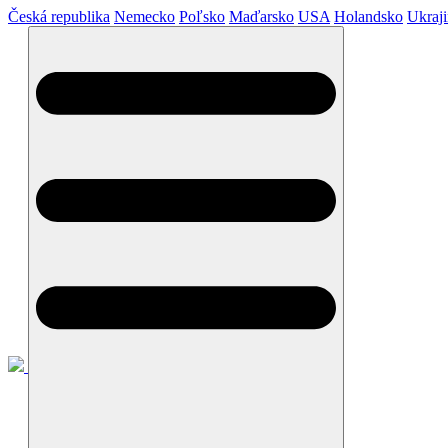
Česká republika
Nemecko
Poľsko
Maďarsko
USA
Holandsko
Ukraj