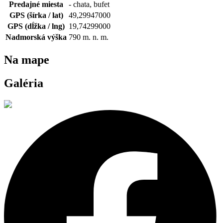
Predajné miesta
- chata, bufet
GPS (šírka / lat)
49,29947000
GPS (dĺžka / lng)
19,74299000
Nadmorská výška
790
m. n. m.
Na mape
Galéria