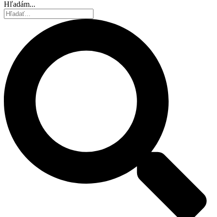
Hľadám...