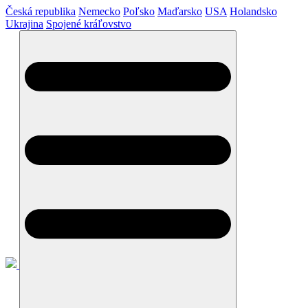
Česká republika
Nemecko
Poľsko
Maďarsko
USA
Holandsko
Ukrajina
Spojené kráľovstvo