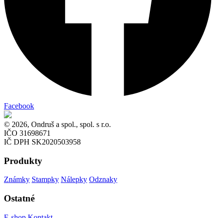
Facebook
© 2026, Ondruš a spol., spol. s r.o.
IČO 31698671
IČ DPH SK2020503958
Produkty
Známky
Stampky
Nálepky
Odznaky
Ostatné
E-shop
Kontakt