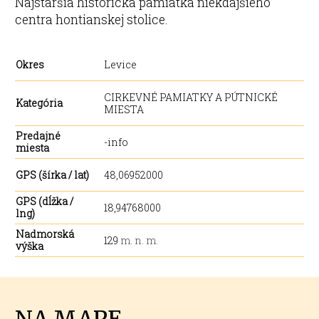
Najstaršia historická pamiatka niekdajšieho
centra hontianskej stolice.
Okres
Levice
CIRKEVNÉ PAMIATKY A PÚTNICKÉ
Kategória
MIESTA
Predajné
-info
miesta
GPS (šírka / lat)
48,06952000
GPS (dĺžka /
18,94768000
lng)
Nadmorská
129
m. n. m.
výška