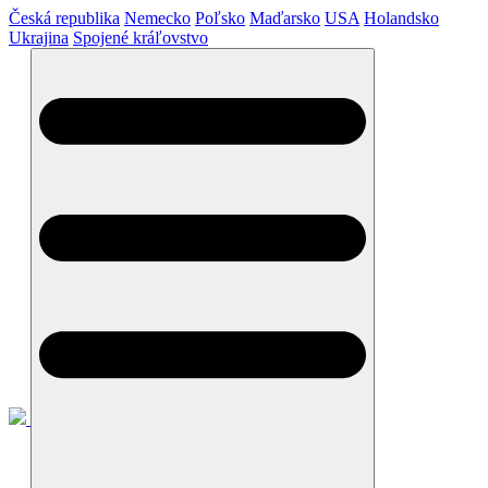
Česká republika
Nemecko
Poľsko
Maďarsko
USA
Holandsko
Ukrajina
Spojené kráľovstvo