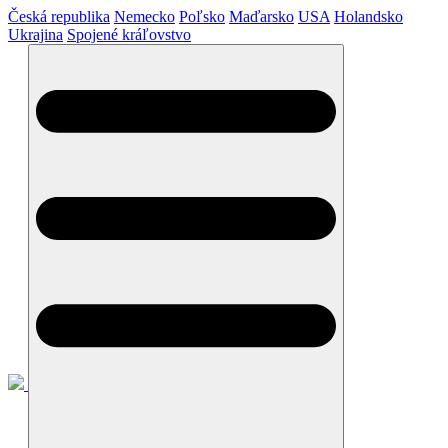
Česká republika
Nemecko
Poľsko
Maďarsko
USA
Holandsko
Ukrajina
Spojené kráľovstvo