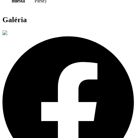
miesta
Plese)
Galéria