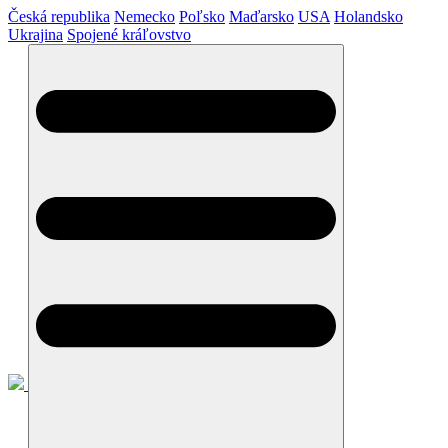
Česká republika
Nemecko
Poľsko
Maďarsko
USA
Holandsko
Ukrajina
Spojené kráľovstvo