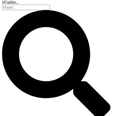
Hľadám...