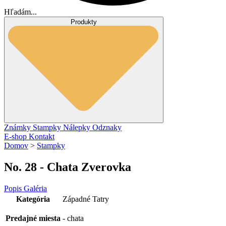
Hľadám...
Produkty
Známky
Stampky
Nálepky
Odznaky
E-shop
Kontakt
Domov
>
Stampky
No. 28 - Chata Zverovka
Popis
Galéria
Kategória
Západné Tatry
Predajné miesta
- chata