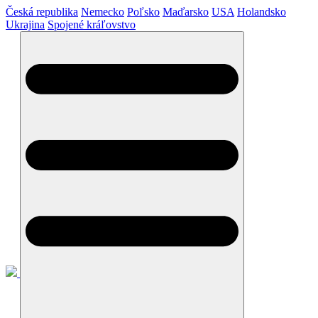
Česká republika
Nemecko
Poľsko
Maďarsko
USA
Holandsko
Ukrajina
Spojené kráľovstvo