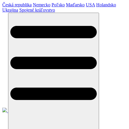
Česká republika
Nemecko
Poľsko
Maďarsko
USA
Holandsko
Ukrajina
Spojené kráľovstvo