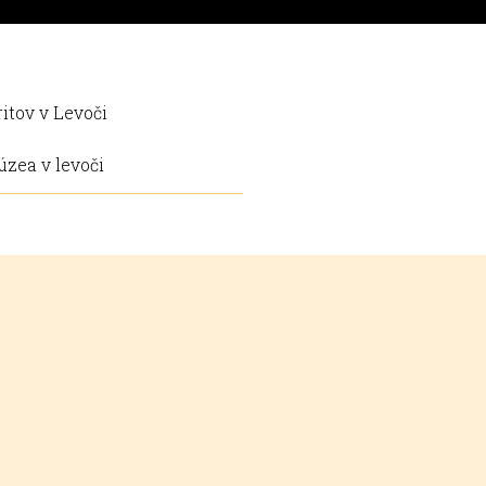
itov v Levoči
úzea v levoči