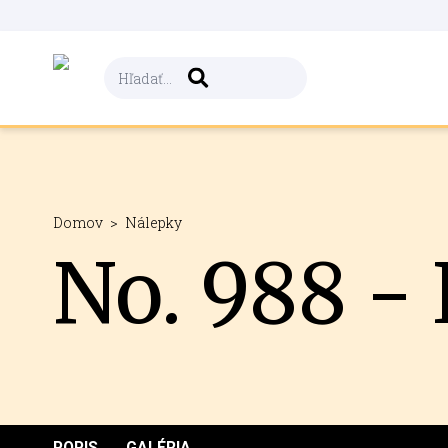
Domov
>
Nálepky
No. 988 -
POPIS
GALÉRIA