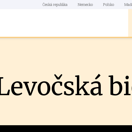
Česká republika
Nemecko
Poľsko
Maď
 Levočská bi