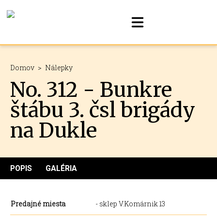
Domov
>
Nálepky
No. 312 - Bunkre
štábu 3. čsl brigády
na Dukle
POPIS
GALÉRIA
Predajné miesta
- sklep V.Komárnik 13