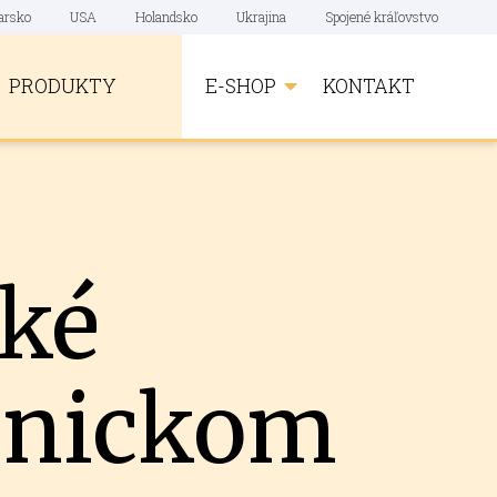
arsko
USA
Holandsko
Ukrajina
Spojené kráľovstvo
PRODUKTY
E-SHOP
KONTAKT
cké
onickom