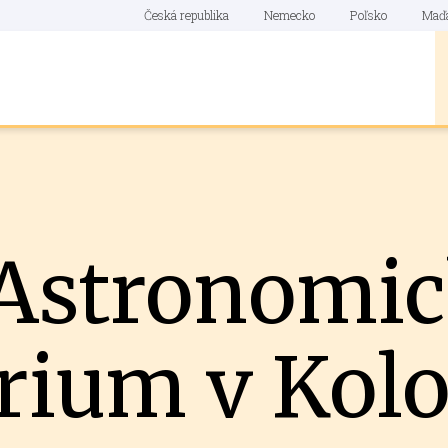
Česká republika
Nemecko
Poľsko
Maď
 Astronomi
órium v Kol