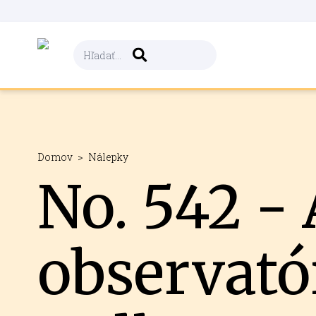
Domov
>
Nálepky
No. 542 -
observat