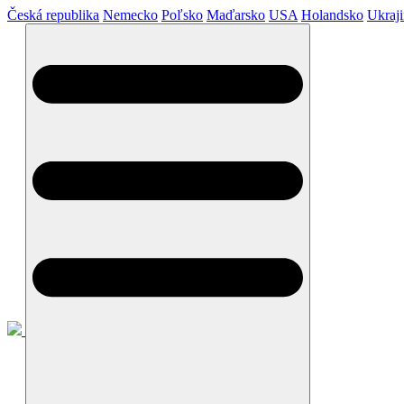
Česká republika
Nemecko
Poľsko
Maďarsko
USA
Holandsko
Ukraj