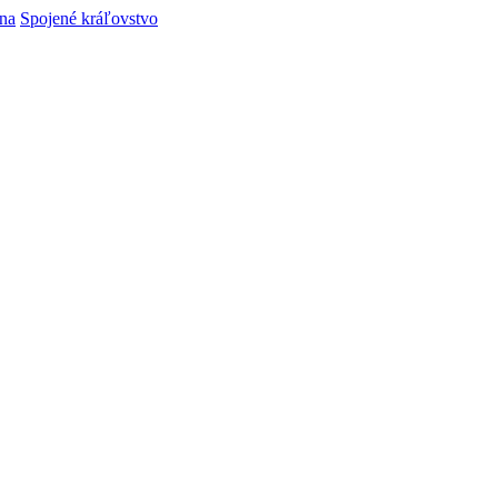
ina
Spojené kráľovstvo